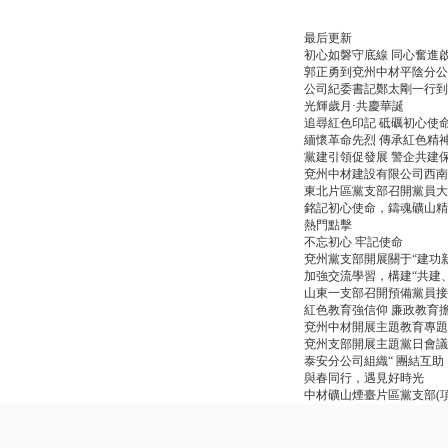
最后更新
初心如磐守底線 同心奮進
郭正勇到兗州中材平陰分公
公司紀委書記鄭太剛一行到
光輝歲月·共慶華誕
追尋紅色印記 砥礪初心使
緬懷革命先烈 傳承紅色精
黨建引領促發展 警企共建
兗州中材建設有限公司西南
東北片區黨支部召開黨員大
銘記初心使命，鑄魂礦山精
熱門點擊
不忘初心 牢記使命
兗州黨支部開展關于“建功
加強交流學習，構建“共建
山東一支部召開預備黨員接
紅色教育強信仰 廉政教育
兗州中材開展主題教育專題
兗州支部開展主題黨日會議
泰安分公司組織“ 團結互助
與春同行，遇見好時光
中材礦山煙臺片區黨支部(