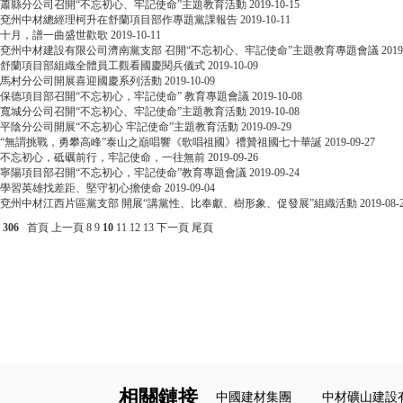
蕭縣分公司召開“不忘初心、牢記使命”主題教育活動
2019-10-15
兗州中材總經理柯升在舒蘭項目部作專題黨課報告
2019-10-11
十月，譜一曲盛世歡歌
2019-10-11
兗州中材建設有限公司濟南黨支部 召開“不忘初心、牢記使命”主題教育專題會議
2019
舒蘭項目部組織全體員工觀看國慶閱兵儀式
2019-10-09
馬村分公司開展喜迎國慶系列活動
2019-10-09
保德項目部召開“不忘初心，牢記使命” 教育專題會議
2019-10-08
寬城分公司召開“不忘初心、牢記使命”主題教育活動
2019-10-08
平陰分公司開展“不忘初心 牢記使命”主題教育活動
2019-09-29
“無謂挑戰，勇攀高峰”泰山之巔唱響《歌唱祖國》禮贊祖國七十華誕
2019-09-27
不忘初心，砥礪前行，牢記使命，一往無前
2019-09-26
寧陽項目部召開“不忘初心，牢記使命”教育專題會議
2019-09-24
學習英雄找差距、堅守初心擔使命
2019-09-04
兗州中材江西片區黨支部 開展“講黨性、比奉獻、樹形象、促發展”組織活動
2019-08-
306
首頁
上一頁
8
9
10
11
12
13
下一頁
尾頁
相關鏈接
中國建材集團
中材礦山建設