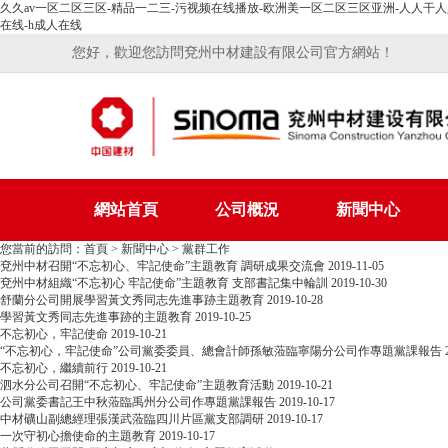
久久av一区二区三区-精品一二三-污视频在线播放-欧洲美一区二区三区亚洲-人人干人人
在线-h成人在线
您好，歡迎您訪問兗州中材建設有限公司官方網站！
網站首頁
公司概況
新聞中心
您當前的訪問：
首頁
>
新聞中心
>
黨群工作
兗州中材召開“不忘初心、牢記使命”主題教育 調研成果交流會
2019-11-05
兗州中材組織“不忘初心 牢記使命”主題教育 支部書記集中輪訓
2019-10-30
舒蘭分公司開展學習黃文秀同志先進事跡主題教育
2019-10-28
學習黃文秀同志先進事跡的主題教育
2019-10-25
不忘初心，牢記使命
2019-10-21
“不忘初心，牢記使命”公司黨委委員、總會計師孫敏蒞臨寧陽分公司作專題黨課報告
不忘初心，繼續前行
2019-10-21
泗水分公司召開“不忘初心、牢記使命”主題教育活動
2019-10-21
公司黨委書記王中秋蒞臨禹州分公司作專題黨課報告
2019-10-17
中材礦山副總經理張漢武蒞臨四川片區黨支部調研
2019-10-17
一次守初心擔使命的主題教育
2019-10-17