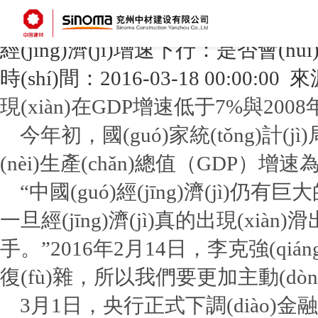
久久av一区二区三区-精品一二三-污视频在线播放-欧洲美一区二区三区亚洲-人人干人
线网站观看-av男人的天堂在线-h成人在线
您當(dāng)前的位置：
首頁
>
新聞中心
>
行業(yè)新聞
經(jīng)濟(jì)增速下行：是否會(huì)
時(shí)間：2016-03-18 00:00:0
現(xiàn)在GDP增速低于7%與2
今年初，國(guó)家統(tǒng)計(jì)
(nèi)生產(chǎn)總值（GDP）增速
“中國(guó)經(jīng)濟(jì
一旦經(jīng)濟(jì)真的出現(xià
手。”2016年2月14日，李克強(qián
復(fù)雜，所以我們要更加主動(dòng)
3月1日，央行正式下調(diào)金融機(j