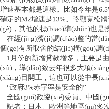
增速基本都是這樣。比如今年是6.5%到7
確定的M2增速是13%。略顯寬松體現(x
(gè)，其他的標(biāo)準(zhǔn
在經(jīng)濟(jì)調(diào)整的
個(gè)有所取舍的結(jié)構(gòu)調(d
1月份的新增貸款增多，主要是由于很多項
(xù)，導(dǎo)致去年很多大項(xi
(xiàng)目開工，這也可以從中長(zhǎ
“政府3%赤字率是安全的”
全國(guó)政協(xié)委員、中國(g
記者：日本、歐洲等地區(qū)多次實(shí)