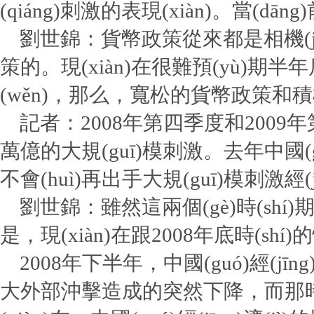
(qiáng)刺激的表現(xiàn)。當(
劉世錦：貨幣政策從來都是相機(jī)決
策的。現(xiàn)在很難預(yù)期半年
(wěn)，那么，寬松的貨幣政策和積極
記者：2008年第四季度和2009年第一
萬億的大規(guī)模刺激。去年中國(g
不會(huì)再出手大規(guī)模刺激經(jī
劉世錦：雖然這兩個(gè)時(shí)期的
是，現(xiàn)在跟2008年底時(shí
2008年下半年，中國(guó)經(jīng
大外部沖擊造成的突然下降，而那時(shí)