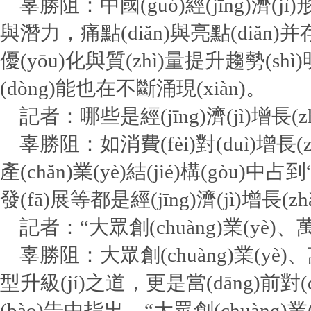
辜勝阻：中國(guó)經(jīng)濟(jì
與潛力，痛點(diǎn)與亮點(diǎn)并存，經
優(yōu)化與質(zhì)量提升趨勢(s
(dòng)能也在不斷涌現(xiàn)。
記者：哪些是經(jīng)濟(jì)增長(zh
辜勝阻：如消費(fèi)對(duì)增長(zh
產(chǎn)業(yè)結(jié)構(gòu)
發(fā)展等都是經(jīng)濟(jì)增長(z
記者：“大眾創(chuàng)業(yè)、萬眾
辜勝阻：大眾創(chuàng)業(yè)、萬眾
型升級(jí)之道，更是當(dāng)前對(
(bào)告中指出，“大眾創(chuàng)