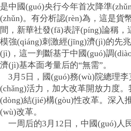
是中國(guó)央行今年首次降準(zhǔn
(zhǔn)。有分析認(rèn)為，這是貨幣
間，新華社發(fā)表評(píng)論稱，這
模強(qiáng)刺激經(jīng)濟(jì)的先
(jì)，這一判斷基于中國(guó)調(diào)
濟(jì)基本面考量后的“無需”。
3月5日，國(guó)務(wù)院總理李
(chǎng)活力，加大改革開放力度。
(dòng)結(jié)構(gòu)性改革。深入推
(wù)改革。
一周后的3月12日，中國(guó)人民銀行