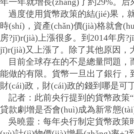
年一年就增長(zhǎng)了約29%。
過度使用貨幣政策的結(jié)果，就是通
時(shí)，資產(chǎn)價(jià)格就會(
房?jī)r(jià)上漲很多。到2014年房
jī)r(jià)又上漲了。除了其他
目前全球存在的不是總量問題，而是結(j
能做的有限。貨幣一旦出了銀行，到哪去是
財(cái)政，財(cái)政的錢到哪是
記者：此前央行提到的貨幣政策“穩(
貸款劇增是否會(huì)成為新常態(tài
吳曉靈：每年央行制定貨幣政策時(shí)，一
(yù)計(jì)物價(jià)增長(zhǎn