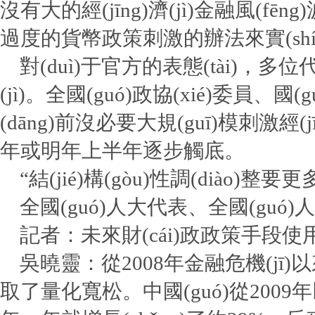
沒有大的經(jīng)濟(jì)金融風(f
過度的貨幣政策刺激的辦法來實(shí)現(
對(duì)于官方的表態(tài)，多位
(jì)。全國(guó)政協(xié)委員
(dāng)前沒必要大規(guī)模刺激經(jīn
年或明年上半年逐步觸底。
“結(jié)構(gòu)性調(diào)整要
全國(guó)人大代表、全國(guó)人大
記者：未來財(cái)政政策手段使用
吳曉靈：從2008年金融危機(jī)
取了量化寬松。中國(guó)從2009年