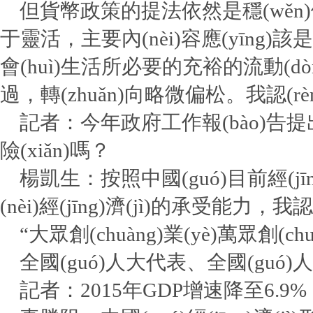
但貨幣政策的提法依然是穩(wěn)健
于靈活，主要內(nèi)容應(yīng)該是指保持
會(huì)生活所必要的充裕的流動(d
過，轉(zhuǎn)向略微偏松。我認(
記者：今年政府工作報(bào)告提出了3%
險(xiǎn)嗎？
楊凱生：按照中國(guó)目前經(jīng)濟(
(nèi)經(jīng)濟(jì)的承受能力，
“大眾創(chuàng)業(yè)萬眾創(chu
全國(guó)人大代表、全國(guó)人大
記者：2015年GDP增速降至6.9%，如何