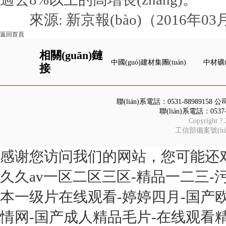
來源: 新京報(bào)（2016年03
返回首頁
相關(guān)鏈
中國(guó)建材集團(tuán)
中材礦山
接
聯(lián)系電話：0531-88989158
聯(lián)系電話：05
Copyright ?
工信部備案號(hà
感谢您访问我们的网站，您可能还
久久av一区二区三区-精品一二三-
本一级片在线观看-婷婷四月-国产欧
情网-国产成人精品毛片-在线观看精