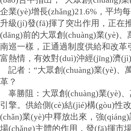
企業(yè)增長(zhǎng)21.6%，平均
升級(jí)發(fā)揮了突出作用，正在推動(
(dāng)前的大眾創(chuàng)業(y
南巡一樣，正通過制度供給和改革引領(lǐn
富熱情，有效對(duì)沖經(jīng)濟(j
記者：“大眾創(chuàng)業(yè)、萬眾創
革？
辜勝阻：大眾創(chuàng)業(yè)、萬
引擎。供給側(cè)結(jié)構(gò
(chǎn)業(yè)中釋放出來，強(qiáng)
場(chǎng)主體的作用，發(fā)揮市