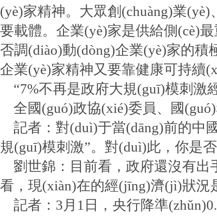
(yè)家精神。大眾創(chuàng)業(y
要載體。企業(yè)家是供給側(cè)
否調(diào)動(dòng)企業(yè)
企業(yè)家精神又要靠健康可持續(xù)的
“7%不再是政府大規(guī)模刺激經(jī
全國(guó)政協(xié)委員、國(gu
記者：對(duì)于當(dāng)前的中國(g
規(guī)模刺激”。對(duì)此，你是否
劉世錦：目前看，政府還沒有出手刺激的必
看，現(xiàn)在的經(jīng)濟(jì)
記者：3月1日，央行降準(zhǔn)0.