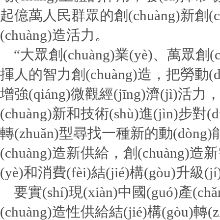
起億萬人民群眾的創(chuàng)新創(c
(chuàng)造活力。
“大眾創(chuàng)業(yè)、萬眾創(
揮人的智力創(chuàng)造，把勞動(dò
增強(qiáng)微觀經(jīng)濟(jì)
(chuàng)新和技術(shù)進(jìn)步對(
轉(zhuǎn)型尋找一種新的動(dòng)能，
(chuàng)造新供給，創(chuàng
(yè)和消費(fèi)結(jié)構(gòu)升級(j
要實(shí)現(xiàn)中國(guó)產(
(chuàng)造性供給結(jié)構(gò