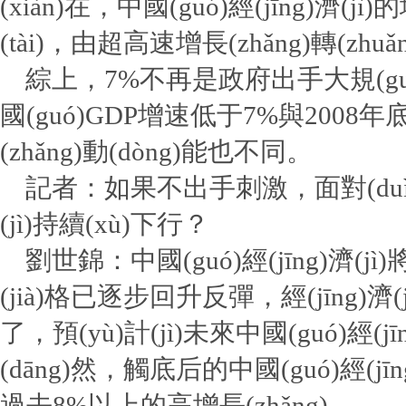
(xiàn)在，中國(guó)經(jīng)濟(
(tài)，由超高速增長(zhǎng)轉(zhu
綜上，7%不再是政府出手大規(guī)模刺
國(guó)GDP增速低于7%與200
(zhǎng)動(dòng)能也不同。
記者：如果不出手刺激，面對(duì)
(jì)持續(xù)下行？
劉世錦：中國(guó)經(jīng)
(jià)格已逐步回升反彈，經(jīng)
了，預(yù)計(jì)未來中國(guó)經
(dāng)然，觸底后的中國(guó)經(jī
過去8%以上的高增長(zhǎng)。