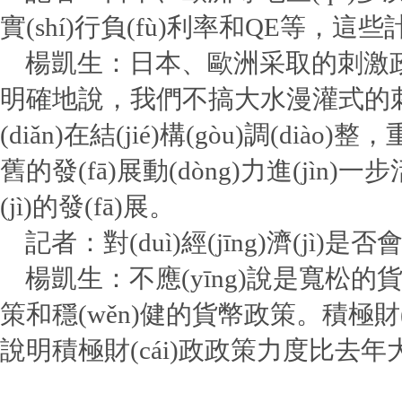
實(shí)行負(fù)利率和QE等，這些
楊凱生：日本、歐洲采取的刺激政策
明確地說，我們不搞大水漫灌式的刺
(diǎn)在結(jié)構(gòu)調(diào)
舊的發(fā)展動(dòng)力進(jìn)
(jì)的發(fā)展。
記者：對(duì)經(jīng)濟(jì)
楊凱生：不應(yīng)說是寬松的貨
策和穩(wěn)健的貨幣政策。積極
說明積極財(cái)政政策力度比去年