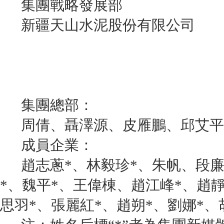
集團戰略發展部
新疆天山水泥股份有限公司
集團總部：
周倩、聶澤源、皮雁鵬、邱艾平
成員企業：
趙志蔥*、林毅珍*、朱帆、段廉杰
*、魏平*、王偉棟、趙江峰*、趙
思羽*、張麗紅*、趙朔*、劉娜*、